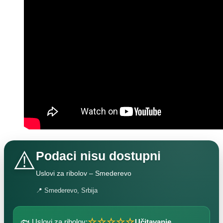
⚠️
Podaci nisu dostupni
Uslovi za ribolov – Smederevo
📍 Smederevo, Srbija
☆☆☆☆☆
🐟 Uslovi za ribolov:
Učitavanje