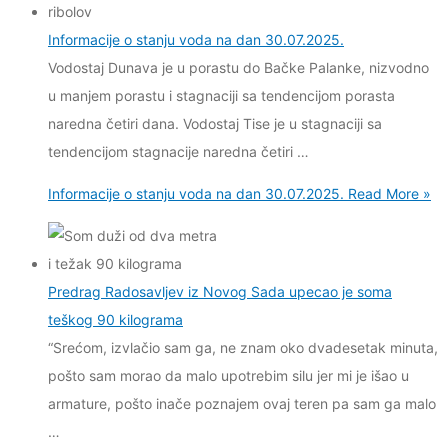
Informacije o stanju voda na dan 30.07.2025.
Vodostaj Dunava je u porastu do Bačke Palanke, nizvodno
u manjem porastu i stagnaciji sa tendencijom porasta
naredna četiri dana. Vodostaj Tise je u stagnaciji sa
tendencijom stagnacije naredna četiri …
Informacije o stanju voda na dan 30.07.2025.
Read More »
Predrag Radosavljev iz Novog Sada upecao je soma
teškog 90 kilograma
“Srećom, izvlačio sam ga, ne znam oko dvadesetak minuta,
pošto sam morao da malo upotrebim silu јer mi јe išao u
armature, pošto inače poznaјem ovaј teren pa sam ga malo
…