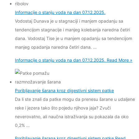
Informacije o stanju voda na dan 07.12.2025.
Vodostaj Dunava je u stagnaciji i manjem opadanju sa
tendencijom stagnacije i manjeg kolebanja naredna četiri
dana. Vodostaj Tise je u manjem opadanju sa tendencijom
manjeg opadanja naredna četiri dana. …
Informacije o stanju voda na dan 07.12.2025.
Read More »
Poribljavanje šarana kroz digestivni sistem patke
Da li ste znali da patke mogu da prenesu šarane u udaljene
reke i jezera tako što pojedu njihova jaja? Zvuči
neverovatno, ali naučna istraživanja su pokazala da oko
0,2% …
Poribljavanje šarana kroz digestivni sistem patke
Read