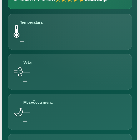
Temperatura
🌡️
—
—
Vetar
💨
—
—
Mesečeva mena
🌙
—
—