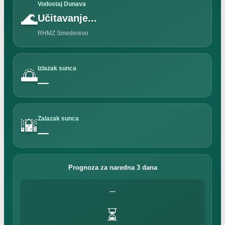
Vodostaj Dunava
🌊
Učitavanje...
RHMZ Smederevo
Izlazak sunca
🌅
—
Zalazak sunca
🌇
—
Prognoza za naredna 3 dana
—
⏳