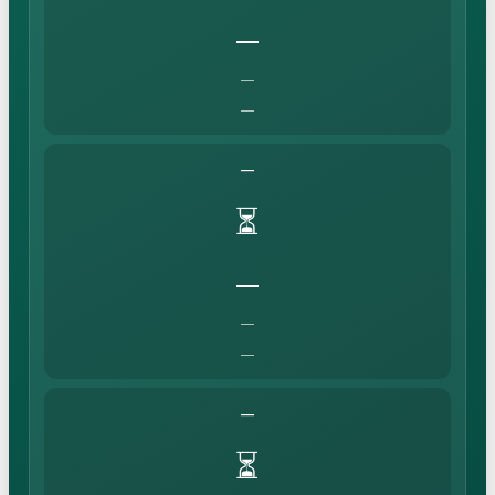
—
—
—
—
⏳
—
—
—
—
⏳