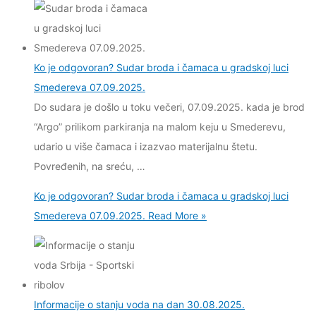
Ko je odgovoran? Sudar broda i čamaca u gradskoj luci
Smedereva 07.09.2025.
Do sudara je došlo u toku večeri, 07.09.2025. kada je brod
“Argo” prilikom parkiranja na malom keju u Smederevu,
udario u više čamaca i izazvao materijalnu štetu.
Povređenih, na sreću, …
Ko je odgovoran? Sudar broda i čamaca u gradskoj luci
Smedereva 07.09.2025.
Read More »
Informacije o stanju voda na dan 30.08.2025.