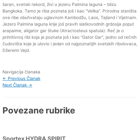
šaran, svetski rekord, živi u jezeru Palmina laguna – blizu
Bangkoka. Tamo je riba poznata još i kao “Velika”. Prirodna staništa
ove ribe obuhvataju uglavnom Kambodžu, Laos, Tajland i Vijetnam.
Jezero Palmina laguna krije još pravih slatkovodnih grdosija poput
arapaime, aligator gar štuke (Atractosteus spatula). Reč je o
primitivnoj ribi koja je poznata još i kao “Gator Gar”, jedno od rečnih
čudovišta koje je ulovio i jedan od najpoznatijih svetskih ribolovaca,
Džeremi Vejd.
Navigacija članaka
←
Previous Članak
Next Članak
→
Povezane rubrike
Sportex HYDRA SPIRIT