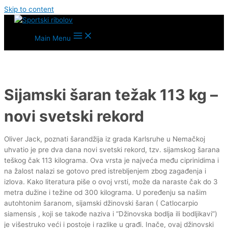
Skip to content
Main Menu
Sijamski šaran težak 113 kg –
novi svetski rekord
Oliver Jack, poznati šarandžija iz grada Karlsruhe u Nemačkoj
uhvatio je pre dva dana novi svetski rekord, tzv. sijamskog šarana
teškog čak 113 kilograma. Ova vrsta je najveća među ciprinidima i
na žalost nalazi se gotovo pred istrebljenjem zbog zagađenja i
izlova. Kako literatura piše o ovoj vrsti, može da naraste čak do 3
metra dužine i težine od 300 kilograma. U poređenju sa našim
autohtonim šaranom, sijamski džinovski šaran ( Catlocarpio
siamensis , koji se takođe naziva i “Džinovska bodlja ili bodljikavi”)
je višestruko veći i postoje i razlike u građi. Inače, ovaj džinovski