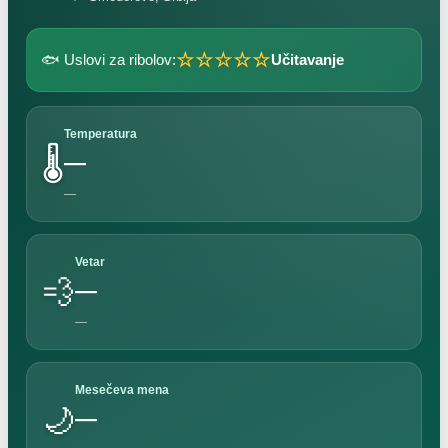
☆☆☆☆☆
🐟 Uslovi za ribolov:
Učitavanje
Temperatura
🌡️
—
—
Vetar
💨
—
—
Mesečeva mena
🌙
—