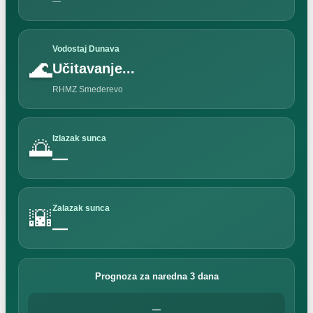
—
Vodostaj Dunava
🌊
Učitavanje...
RHMZ Smederevo
Izlazak sunca
🌅
—
Zalazak sunca
🌇
—
Prognoza za naredna 3 dana
—