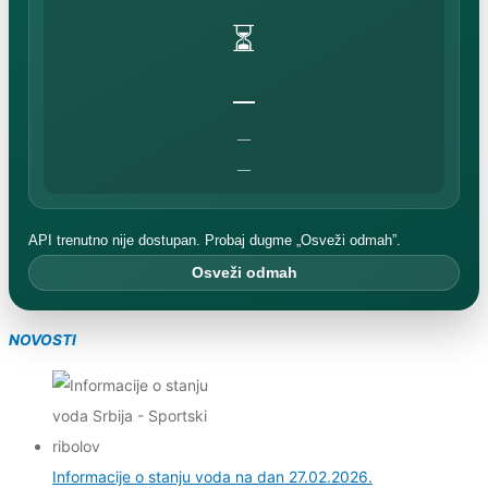
⏳
—
—
—
API trenutno nije dostupan. Probaj dugme „Osveži odmah”.
Osveži odmah
NOVOSTI
Informacije o stanju voda na dan 27.02.2026.