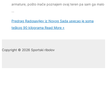
armature, pošto inače poznaјem ovaј teren pa sam ga malo
…
Predrag Radosavljev iz Novog Sada upecao je soma
teškog 90 kilograma
Read More »
Copyright © 2026 Sportski ribolov