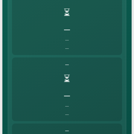
⏳
—
—
—
—
⏳
—
—
—
—