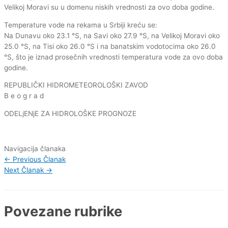
Velikoj Moravi su u domenu niskih vrednosti za ovo doba godine.
Temperature vode na rekama u Srbiji kreću se:
Na Dunavu oko 23.1 °S, na Savi oko 27.9 °S, na Velikoj Moravi oko
25.0 °S, na Tisi oko 26.0 °S i na banatskim vodotocima oko 26.0
°S, što je iznad prosečnih vrednosti temperatura vode za ovo doba
godine.
REPUBLIČKI HIDROMETEOROLOŠKI ZAVOD
B e o g r a d
ODELjENjE ZA HIDROLOŠKE PROGNOZE
Navigacija članaka
←
Previous Članak
Next Članak
→
Povezane rubrike