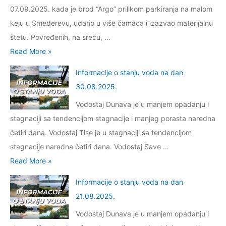
s
d
i
07.09.2025. kada je brod “Argo” prilikom parkiranja na malom
.
m
t
a
v
keju u Smederevu, udario u više čamaca i izazvao materijalnu
a
a
n
n
štetu. Povređenih, na sreću, …
c
n
a
i
K
Read More »
i
j
d
s
o
j
u
Informacije o stanju voda na dan
a
i
j
e
v
30.08.2025.
n
s
e
o
o
0
Vodostaj Dunava je u manjem opadanju i
t
o
s
d
9
stagnaciji sa tendencijom stagnacije i manjeg porasta naredna
e
d
t
a
.
četiri dana. Vodostaj Tise je u stagnaciji sa tendencijom
m
g
a
n
1
stagnacije naredna četiri dana. Vodostaj Save …
p
o
n
a
1
I
Read More »
a
v
j
d
.
n
t
o
u
Informacije o stanju voda na dan
a
2
f
k
r
v
21.08.2025.
n
0
o
e
a
o
0
Vodostaj Dunava je u manjem opadanju i
2
r
n
d