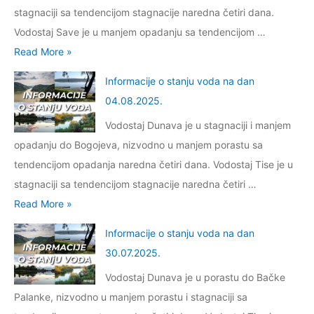
t
a
c
stagnaciji sa tendencijom stagnacije naredna četiri dana.
.
a
a
n
a
Vodostaj Save je u manjem opadanju sa tendencijom …
c
n
a
u
I
Read More »
i
j
d
g
n
j
u
Informacije o stanju voda na dan
a
r
f
e
v
04.08.2025.
n
a
o
o
o
3
Vodostaj Dunava je u stagnaciji i manjem
d
r
s
d
0
opadanju do Bogojeva, nizvodno u manjem porastu sa
s
m
t
a
.
tendencijom opadanja naredna četiri dana. Vodostaj Tise je u
k
a
a
n
0
stagnaciji sa tendencijom stagnacije naredna četiri …
o
c
n
a
8
I
Read More »
j
i
j
d
.
n
l
j
u
Informacije o stanju voda na dan
a
2
f
u
e
v
30.07.2025.
n
0
o
c
o
o
2
Vodostaj Dunava je u porastu do Bačke
2
r
i
s
d
1
Palanke, nizvodno u manjem porastu i stagnaciji sa
5
m
S
t
a