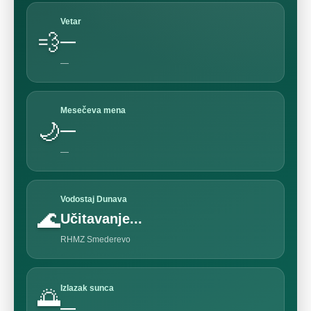
Vetar
💨
—
—
Mesečeva mena
🌙
—
—
Vodostaj Dunava
🌊
Učitavanje...
RHMZ Smederevo
Izlazak sunca
🌅
—