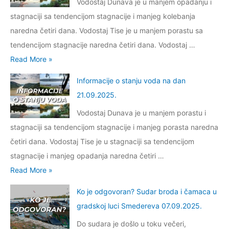
5
Vodostaj Dunava je u manjem opadanju i
6
r
š
a
.
stagnaciji sa tendencijom stagnacije i manjeg kolebanja
.
m
a
n
0
naredna četiri dana. Vodostaj Tise je u manjem porastu sa
a
r
a
1
tendencijom stagnacije naredna četiri dana. Vodostaj …
c
a
d
.
I
Read More »
i
n
a
2
n
j
a
Informacije o stanju voda na dan
n
0
f
e
k
21.09.2025.
0
2
o
o
r
7
Vodostaj Dunava je u manjem porastu i
6
r
s
o
.
stagnaciji sa tendencijom stagnacije i manjeg porasta naredna
.
m
t
z
1
četiri dana. Vodostaj Tise je u stagnaciji sa tendencijom
a
a
d
2
stagnacije i manjeg opadanja naredna četiri …
c
n
i
.
I
Read More »
i
j
g
2
n
j
u
Ko je odgovoran? Sudar broda i čamaca u
e
0
f
e
v
gradskoj luci Smedereva 07.09.2025.
s
2
o
o
o
t
Do sudara je došlo u toku večeri,
5
r