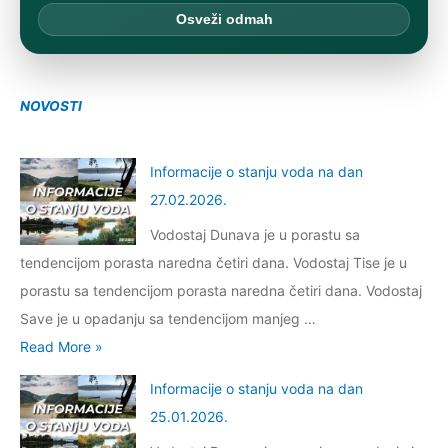
Osveži odmah
NOVOSTI
Informacije o stanju voda na dan
27.02.2026.
Vodostaj Dunava je u porastu sa
tendencijom porasta naredna četiri dana. Vodostaj Tise je u
porastu sa tendencijom porasta naredna četiri dana. Vodostaj
Save je u opadanju sa tendencijom manjeg …
I
Read More »
n
Informacije o stanju voda na dan
f
25.01.2026.
o