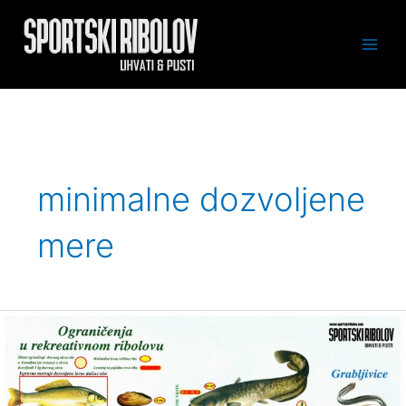
Skip
to
content
Main
Men
minimalne dozvoljene
mere