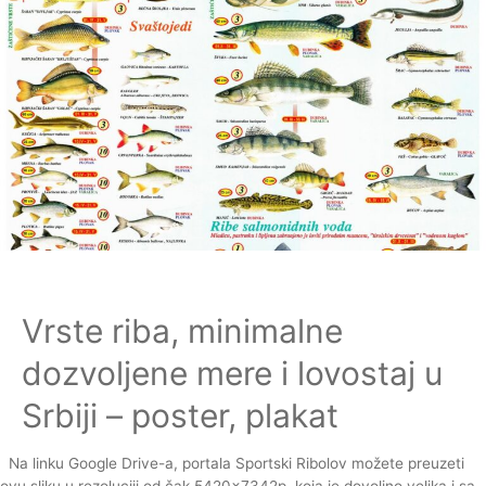
Vrste riba, minimalne
dozvoljene mere i lovostaj u
Srbiji – poster, plakat
Na linku Google Drive-a, portala Sportski Ribolov možete preuzeti
ovu sliku u rezoluciji od čak 5420×7342p, koja je dovoljno velika i sa