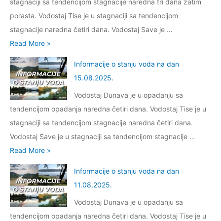
4
stagnaciji sa tendencijom stagnacije naredna tri dana zatim
5
m
?
a
.
porasta. Vodostaj Tise je u stagnaciji sa tendencijom
.
a
S
n
1
stagnacije naredna četiri dana. Vodostaj Save je …
c
u
a
0
I
Read More »
i
d
d
.
n
j
a
Informacije o stanju voda na dan
a
2
f
e
r
15.08.2025.
n
0
o
o
b
2
Vodostaj Dunava je u opadanju sa
2
r
s
r
1
tendencijom opadanja naredna četiri dana. Vodostaj Tise je u
5
m
t
o
.
stagnaciji sa tendencijom stagnacije naredna četiri dana.
.
a
a
d
0
Vodostaj Save je u stagnaciji sa tendencijom stagnacije …
c
n
a
9
I
Read More »
i
j
i
.
n
j
u
Informacije o stanju voda na dan
č
2
f
e
v
11.08.2025.
a
0
o
o
o
m
Vodostaj Dunava je u opadanju sa
2
r
s
d
a
tendencijom opadanja naredna četiri dana. Vodostaj Tise je u
5
m