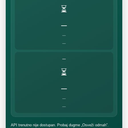
⏳
—
—
—
—
⏳
—
—
—
API trenutno nije dostupan. Probaj dugme „Osveži odmah”.