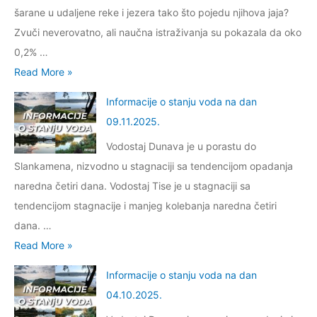
s
d
šarane u udaljene reke i jezera tako što pojedu njihova jaja?
m
t
a
Zvuči neverovatno, ali naučna istraživanja su pokazala da oko
a
a
n
0,2% …
c
n
a
P
Read More »
i
j
d
o
j
u
Informacije o stanju voda na dan
a
r
e
v
09.11.2025.
n
i
o
o
2
Vodostaj Dunava je u porastu do
b
s
d
7
Slankamena, nizvodno u stagnaciji sa tendencijom opadanja
l
t
a
.
naredna četiri dana. Vodostaj Tise je u stagnaciji sa
j
a
n
0
tendencijom stagnacije i manjeg kolebanja naredna četiri
a
n
a
2
dana. …
v
j
d
.
I
Read More »
a
u
a
2
n
n
v
Informacije o stanju voda na dan
n
0
f
j
o
04.10.2025.
2
2
o
e
d