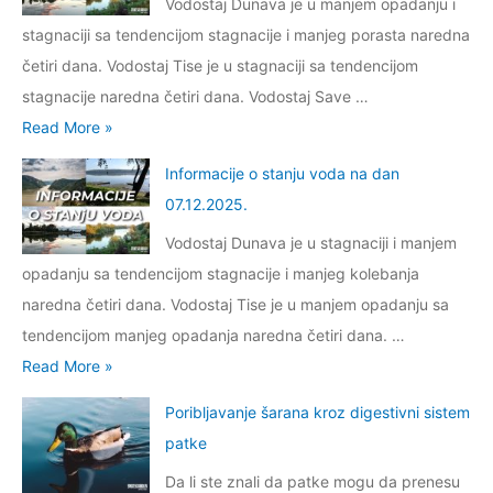
Vodostaj Dunava je u manjem opadanju i
r
stagnaciji sa tendencijom stagnacije i manjeg porasta naredna
m
četiri dana. Vodostaj Tise je u stagnaciji sa tendencijom
a
stagnacije naredna četiri dana. Vodostaj Save …
c
I
Read More »
i
n
j
Informacije o stanju voda na dan
f
e
07.12.2025.
o
o
Vodostaj Dunava je u stagnaciji i manjem
r
s
opadanju sa tendencijom stagnacije i manjeg kolebanja
m
t
naredna četiri dana. Vodostaj Tise je u manjem opadanju sa
a
a
tendencijom manjeg opadanja naredna četiri dana. …
c
n
I
Read More »
i
j
n
j
u
Poribljavanje šarana kroz digestivni sistem
f
e
v
patke
o
o
o
Da li ste znali da patke mogu da prenesu
r