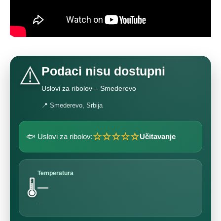
⚠️
Podaci nisu dostupni
Uslovi za ribolov – Smederevo
📍 Smederevo, Srbija
☆☆☆☆☆
🐟 Uslovi za ribolov:
Učitavanje
Temperatura
🌡️
—
—