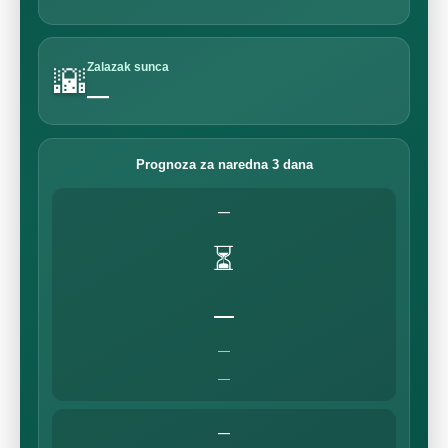
Zalazak sunca
🌇
—
Prognoza za naredna 3 dana
—
⏳
—
—
—
—