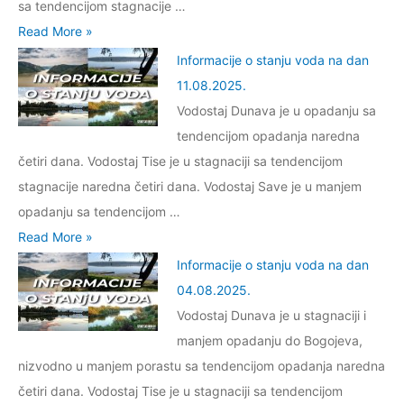
c
sa tendencijom stagnacije …
.
i
j
i
I
Read More »
2
č
u
j
n
Informacije o stanju voda na dan
0
a
v
e
f
11.08.2025.
2
m
o
o
o
Vodostaj Dunava je u opadanju sa
5
a
d
s
r
tendencijom opadanja naredna
.
c
a
t
m
četiri dana. Vodostaj Tise je u stagnaciji sa tendencijom
a
n
a
a
stagnacije naredna četiri dana. Vodostaj Save je u manjem
u
a
n
c
opadanju sa tendencijom …
g
d
j
i
I
Read More »
r
a
u
j
n
Informacije o stanju voda na dan
a
n
v
e
f
04.08.2025.
d
3
o
o
o
Vodostaj Dunava je u stagnaciji i
s
0
d
s
r
manjem opadanju do Bogojeva,
k
.
a
t
m
nizvodno u manjem porastu sa tendencijom opadanja naredna
o
0
n
a
a
četiri dana. Vodostaj Tise je u stagnaciji sa tendencijom
j
8