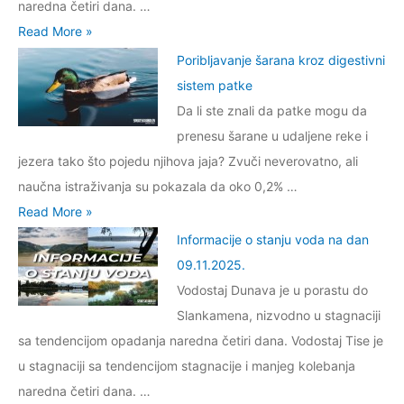
c
naredna četiri dana. …
j
i
I
Read More »
u
j
n
Poribljavanje šarana kroz digestivni
v
e
f
sistem patke
o
o
o
Da li ste znali da patke mogu da
d
s
r
prenesu šarane u udaljene reke i
a
t
m
jezera tako što pojedu njihova jaja? Zvuči neverovatno, ali
n
a
a
naučna istraživanja su pokazala da oko 0,2% …
a
n
c
P
Read More »
d
j
i
o
Informacije o stanju voda na dan
a
u
j
r
09.11.2025.
n
v
e
i
Vodostaj Dunava je u porastu do
2
o
o
b
Slankamena, nizvodno u stagnaciji
7
d
s
l
sa tendencijom opadanja naredna četiri dana. Vodostaj Tise je
.
a
t
j
u stagnaciji sa tendencijom stagnacije i manjeg kolebanja
0
n
a
a
naredna četiri dana. …
2