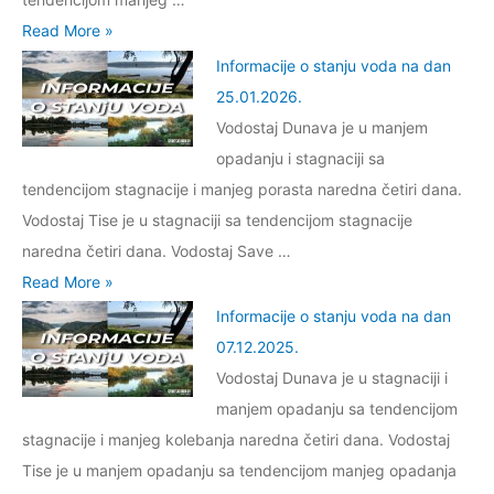
I
Read More »
n
Informacije o stanju voda na dan
f
25.01.2026.
o
Vodostaj Dunava je u manjem
r
opadanju i stagnaciji sa
m
tendencijom stagnacije i manjeg porasta naredna četiri dana.
a
Vodostaj Tise je u stagnaciji sa tendencijom stagnacije
c
naredna četiri dana. Vodostaj Save …
i
I
Read More »
j
n
Informacije o stanju voda na dan
e
f
07.12.2025.
o
o
Vodostaj Dunava je u stagnaciji i
s
r
manjem opadanju sa tendencijom
t
m
stagnacije i manjeg kolebanja naredna četiri dana. Vodostaj
a
a
Tise je u manjem opadanju sa tendencijom manjeg opadanja
n