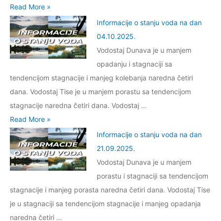
a
n
v
I
Read More »
.
d
j
a
n
Informacije o stanju voda na dan
2
a
u
n
f
04.10.2025.
0
n
v
j
o
Vodostaj Dunava je u manjem
2
2
o
e
r
opadanju i stagnaciji sa
6
5
d
š
m
tendencijom stagnacije i manjeg kolebanja naredna četiri
.
.
a
a
a
dana. Vodostaj Tise je u manjem porastu sa tendencijom
0
n
r
c
stagnacije naredna četiri dana. Vodostaj …
1
a
a
i
I
Read More »
.
d
n
j
n
Informacije o stanju voda na dan
2
a
a
e
f
21.09.2025.
0
n
k
o
o
Vodostaj Dunava je u manjem
2
0
r
s
r
porastu i stagnaciji sa tendencijom
6
7
o
t
m
stagnacije i manjeg porasta naredna četiri dana. Vodostaj Tise
.
.
z
a
a
je u stagnaciji sa tendencijom stagnacije i manjeg opadanja
1
d
n
c
naredna četiri …