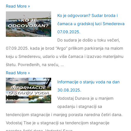
2
i
j
i
I
Read More »
.
g
u
j
n
Ko je odgovoran? Sudar broda i
2
e
v
e
f
čamaca u gradskoj luci Smedereva
0
s
o
o
o
07.09.2025.
2
t
d
s
r
Do sudara je došlo u toku večeri,
5
i
a
t
m
07.09.2025. kada je brod “Argo” prilikom parkiranja na malom
.
v
n
a
a
keju u Smederevu, udario u više čamaca i izazvao materijalnu
n
a
n
c
štetu. Povređenih, na sreću, …
i
d
j
i
K
Read More »
s
a
u
j
o
Informacije o stanju voda na dan
i
n
v
e
j
30.08.2025.
s
0
o
o
e
Vodostaj Dunava je u manjem
t
9
d
s
o
opadanju i stagnaciji sa
e
.
a
t
d
tendencijom stagnacije i manjeg porasta naredna četiri dana.
m
1
n
a
g
Vodostaj Tise je u stagnaciji sa tendencijom stagnacije
p
1
a
n
o
naredna četiri dana. Vodostaj Save …