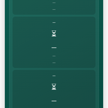
—
—
—
⏳
—
—
—
—
⏳
—