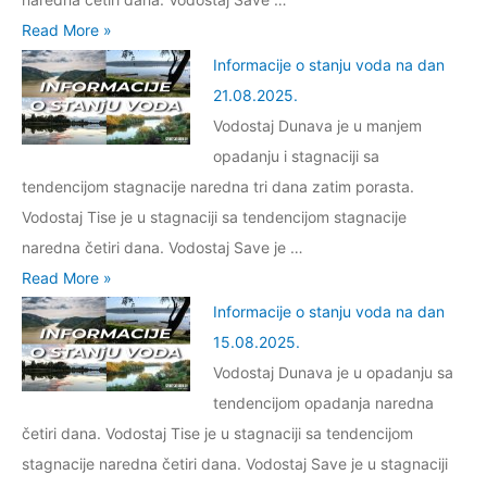
a
.
d
j
v
I
Read More »
t
2
a
u
o
n
Informacije o stanju voda na dan
k
0
n
v
r
f
21.08.2025.
e
2
0
o
a
o
Vodostaj Dunava je u manjem
5
4
d
n
r
opadanju i stagnaciji sa
.
.
a
?
m
tendencijom stagnacije naredna tri dana zatim porasta.
1
n
S
a
Vodostaj Tise je u stagnaciji sa tendencijom stagnacije
0
a
u
c
naredna četiri dana. Vodostaj Save je …
.
d
d
i
I
Read More »
2
a
a
j
n
Informacije o stanju voda na dan
0
n
r
e
f
15.08.2025.
2
2
b
o
o
Vodostaj Dunava je u opadanju sa
5
1
r
s
r
tendencijom opadanja naredna
.
.
o
t
m
četiri dana. Vodostaj Tise je u stagnaciji sa tendencijom
0
d
a
a
stagnacije naredna četiri dana. Vodostaj Save je u stagnaciji
9
a
n