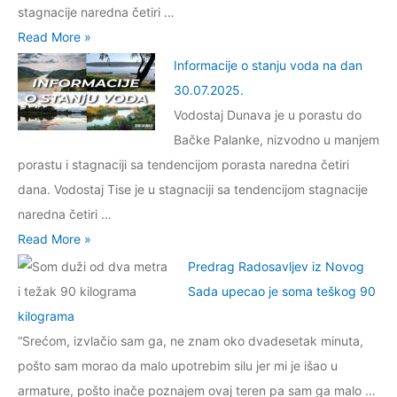
a
n
c
stagnacije naredna četiri …
l
.
d
j
i
I
Read More »
u
2
a
u
j
n
Informacije o stanju voda na dan
c
0
n
v
e
f
30.07.2025.
i
2
2
o
o
o
Vodostaj Dunava je u porastu do
S
5
1
d
s
r
Bačke Palanke, nizvodno u manjem
m
.
.
a
t
m
porastu i stagnaciji sa tendencijom porasta naredna četiri
e
0
n
a
a
dana. Vodostaj Tise je u stagnaciji sa tendencijom stagnacije
d
8
a
n
c
naredna četiri …
e
.
d
j
i
I
Read More »
r
2
a
u
j
n
Predrag Radosavljev iz Novog
e
0
n
v
e
f
Sada upecao je soma teškog 90
v
2
1
o
o
o
kilograma
a
5
5
d
s
r
“Srećom, izvlačio sam ga, ne znam oko dvadesetak minuta,
0
.
.
a
t
m
pošto sam morao da malo upotrebim silu јer mi јe išao u
7
0
n
a
a
armature, pošto inače poznaјem ovaј teren pa sam ga malo …
.