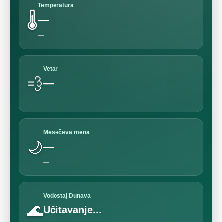
Temperatura
🌡️
—
—
Vetar
💨
—
—
Mesečeva mena
🌙
—
—
Vodostaj Dunava
🌊
Učitavanje...