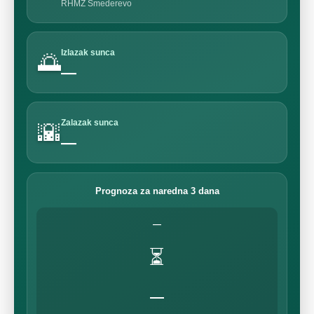
RHMZ Smederevo
Izlazak sunca
🌅
—
Zalazak sunca
🌇
—
Prognoza za naredna 3 dana
—
⏳
—