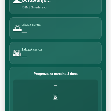
🌊
Učitavanje...
RHMZ Smederevo
Izlazak sunca
🌅
—
Zalazak sunca
🌇
—
Prognoza za naredna 3 dana
—
⏳