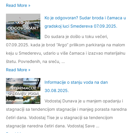
n
i
.
I
Read More »
i
j
g
2
n
j
u
Ko je odgovoran? Sudar broda i čamaca u
e
0
f
e
v
gradskoj luci Smedereva 07.09.2025.
s
2
o
o
o
t
Do sudara je došlo u toku večeri,
5
r
s
d
i
07.09.2025. kada je brod “Argo” prilikom parkiranja na malom
.
m
t
a
v
keju u Smederevu, udario u više čamaca i izazvao materijalnu
a
a
n
n
štetu. Povređenih, na sreću, …
c
n
a
i
K
Read More »
i
j
d
s
o
j
u
Informacije o stanju voda na dan
a
i
j
e
v
30.08.2025.
n
s
e
o
o
0
Vodostaj Dunava je u manjem opadanju i
t
o
s
d
9
stagnaciji sa tendencijom stagnacije i manjeg porasta naredna
e
d
t
a
.
četiri dana. Vodostaj Tise je u stagnaciji sa tendencijom
m
g
a
n
1
stagnacije naredna četiri dana. Vodostaj Save …
p
o
n
a