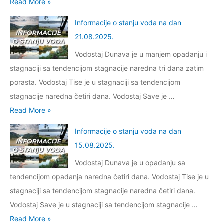
1
I
Read More »
a
v
j
d
.
n
t
o
u
Informacije o stanju voda na dan
a
2
f
k
r
v
21.08.2025.
n
0
o
e
a
o
0
Vodostaj Dunava je u manjem opadanju i
2
r
n
d
4
stagnaciji sa tendencijom stagnacije naredna tri dana zatim
5
m
?
a
.
porasta. Vodostaj Tise je u stagnaciji sa tendencijom
.
a
S
n
1
stagnacije naredna četiri dana. Vodostaj Save je …
c
u
a
0
I
Read More »
i
d
d
.
n
j
a
Informacije o stanju voda na dan
a
2
f
e
r
15.08.2025.
n
0
o
o
b
2
Vodostaj Dunava je u opadanju sa
2
r
s
r
1
tendencijom opadanja naredna četiri dana. Vodostaj Tise je u
5
m
t
o
.
stagnaciji sa tendencijom stagnacije naredna četiri dana.
.
a
a
d
0
Vodostaj Save je u stagnaciji sa tendencijom stagnacije …
c
n
a
9
I
Read More »
i