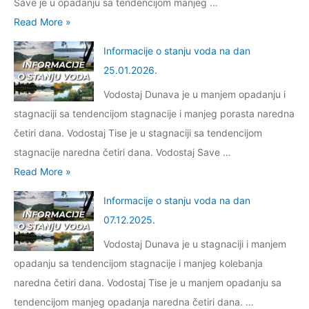
Save je u opadanju sa tendencijom manjeg …
I
Read More »
n
Informacije o stanju voda na dan
f
25.01.2026.
o
Vodostaj Dunava je u manjem opadanju i
r
stagnaciji sa tendencijom stagnacije i manjeg porasta naredna
m
četiri dana. Vodostaj Tise je u stagnaciji sa tendencijom
a
stagnacije naredna četiri dana. Vodostaj Save …
c
I
Read More »
i
n
j
Informacije o stanju voda na dan
f
e
07.12.2025.
o
o
Vodostaj Dunava je u stagnaciji i manjem
r
s
opadanju sa tendencijom stagnacije i manjeg kolebanja
m
t
naredna četiri dana. Vodostaj Tise je u manjem opadanju sa
a
a
tendencijom manjeg opadanja naredna četiri dana. …
c