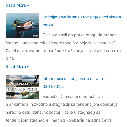
n
I
Read More »
i
j
n
j
u
Poribljavanje šarana kroz digestivni sistem
f
e
v
patke
o
o
o
Da li ste znali da patke mogu da prenesu
r
s
d
šarane u udaljene reke i jezera tako što pojedu njihova jaja?
m
t
a
Zvuči neverovatno, ali naučna istraživanja su pokazala da oko
a
a
n
0,2% …
c
n
a
P
Read More »
i
j
d
o
j
u
Informacije o stanju voda na dan
a
r
e
v
09.11.2025.
n
i
o
o
2
Vodostaj Dunava je u porastu do
b
s
d
7
Slankamena, nizvodno u stagnaciji sa tendencijom opadanja
l
t
a
.
naredna četiri dana. Vodostaj Tise je u stagnaciji sa
j
a
n
0
tendencijom stagnacije i manjeg kolebanja naredna četiri
a
n
a