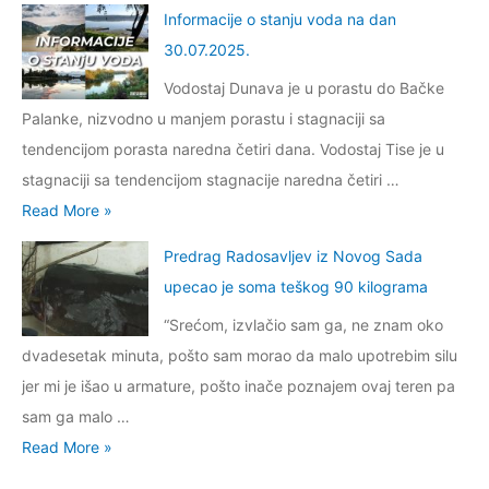
.
n
l
j
u
Informacije o stanju voda na dan
a
2
f
u
e
v
30.07.2025.
n
0
o
c
o
o
2
Vodostaj Dunava je u porastu do Bačke
2
r
i
s
d
1
Palanke, nizvodno u manjem porastu i stagnaciji sa
5
m
S
t
a
.
tendencijom porasta naredna četiri dana. Vodostaj Tise je u
.
a
m
a
n
0
stagnaciji sa tendencijom stagnacije naredna četiri …
c
e
n
a
8
I
Read More »
i
d
j
d
.
n
j
e
u
Predrag Radosavljev iz Novog Sada
a
2
f
e
r
v
upecao je soma teškog 90 kilograma
n
0
o
o
e
o
1
“Srećom, izvlačio sam ga, ne znam oko
2
r
s
v
d
5
dvadesetak minuta, pošto sam morao da malo upotrebim silu
5
m
t
a
a
.
јer mi јe išao u armature, pošto inače poznaјem ovaј teren pa
.
a
a
0
n
0
sam ga malo …
c
n
7
a
8
P
Read More »
i
j
.
d
.
r
j