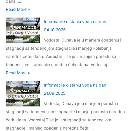
2
dana. …
v
j
d
.
I
Read More »
a
u
a
2
n
n
v
Informacije o stanju voda na dan
n
0
f
j
o
04.10.2025.
2
2
o
e
d
5
Vodostaj Dunava je u manjem opadanju i
6
r
š
a
.
stagnaciji sa tendencijom stagnacije i manjeg kolebanja
.
m
a
n
0
naredna četiri dana. Vodostaj Tise je u manjem porastu sa
a
r
a
1
tendencijom stagnacije naredna četiri dana. Vodostaj …
c
a
d
.
I
Read More »
i
n
a
2
n
j
a
Informacije o stanju voda na dan
n
0
f
e
k
21.09.2025.
0
2
o
o
r
7
Vodostaj Dunava je u manjem porastu i
6
r
s
o
.
stagnaciji sa tendencijom stagnacije i manjeg porasta naredna
.
m
t
z
1
četiri dana. Vodostaj Tise je u stagnaciji sa tendencijom
a
a
d
2
stagnacije i manjeg opadanja naredna četiri …
c