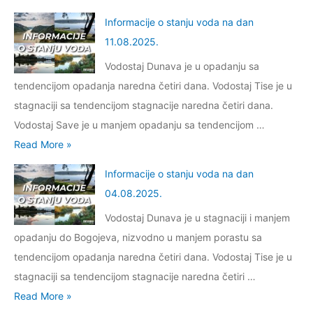
j
i
.
n
j
u
Informacije o stanju voda na dan
č
2
f
e
v
11.08.2025.
a
0
o
o
o
m
Vodostaj Dunava je u opadanju sa
2
r
s
d
a
tendencijom opadanja naredna četiri dana. Vodostaj Tise je u
5
m
t
a
c
stagnaciji sa tendencijom stagnacije naredna četiri dana.
.
a
a
n
a
Vodostaj Save je u manjem opadanju sa tendencijom …
c
n
a
u
I
Read More »
i
j
d
g
n
j
u
Informacije o stanju voda na dan
a
r
f
e
v
04.08.2025.
n
a
o
o
o
3
Vodostaj Dunava je u stagnaciji i manjem
d
r
s
d
0
opadanju do Bogojeva, nizvodno u manjem porastu sa
s
m
t
a
.
tendencijom opadanja naredna četiri dana. Vodostaj Tise je u
k
a
a
n
0
stagnaciji sa tendencijom stagnacije naredna četiri …
o
c
n
a
8
I
Read More »
j
i
j
d