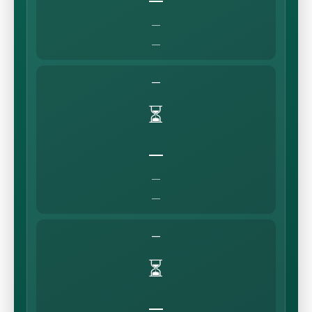
—
—
—
—
⏳
—
—
—
—
⏳
—