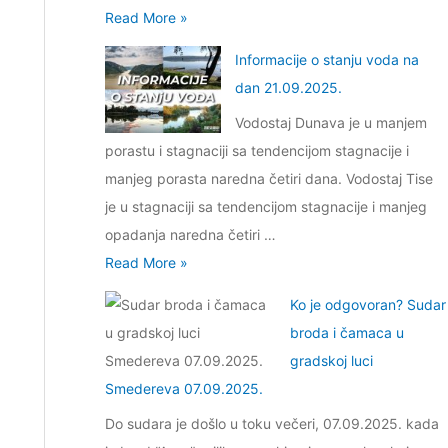
n
a
0
I
Read More »
j
a
n
2
n
e
k
Informacije o stanju voda na
0
6
f
o
r
dan 21.09.2025.
7
.
o
s
o
.
Vodostaj Dunava je u manjem
r
t
z
1
porastu i stagnaciji sa tendencijom stagnacije i
m
a
d
2
manjeg porasta naredna četiri dana. Vodostaj Tise
a
n
i
.
je u stagnaciji sa tendencijom stagnacije i manjeg
c
j
g
2
opadanja naredna četiri …
i
u
e
0
I
Read More »
j
v
s
2
n
e
o
Ko je odgovoran? Sudar
t
5
f
o
d
broda i čamaca u
i
.
o
s
a
gradskoj luci
v
r
t
n
Smedereva 07.09.2025.
n
m
a
a
i
Do sudara je došlo u toku večeri, 07.09.2025. kada
a
n
d