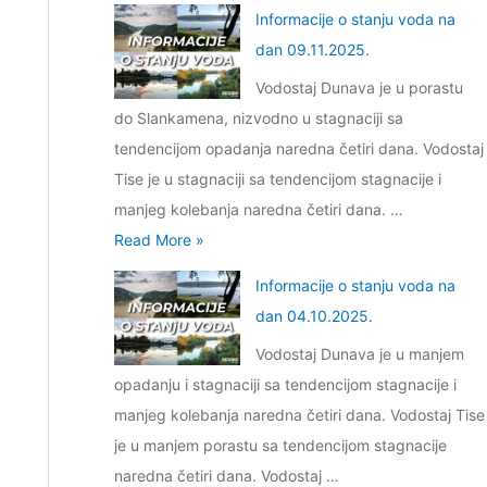
o
j
v
Informacije o stanju voda na
2
r
e
o
dan 09.11.2025.
7
i
o
d
.
Vodostaj Dunava je u porastu
b
s
a
0
do Slankamena, nizvodno u stagnaciji sa
l
t
n
2
tendencijom opadanja naredna četiri dana. Vodostaj
j
a
a
.
Tise je u stagnaciji sa tendencijom stagnacije i
a
n
d
2
manjeg kolebanja naredna četiri dana. …
v
j
a
0
I
Read More »
a
u
n
2
n
n
v
Informacije o stanju voda na
2
6
f
j
o
dan 04.10.2025.
5
.
o
e
d
.
Vodostaj Dunava je u manjem
r
š
a
0
opadanju i stagnaciji sa tendencijom stagnacije i
m
a
n
1
manjeg kolebanja naredna četiri dana. Vodostaj Tise
a
r
a
.
je u manjem porastu sa tendencijom stagnacije
c
a
d
2
naredna četiri dana. Vodostaj …
i