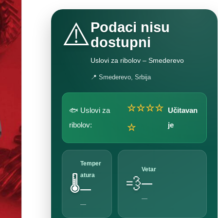
⚠️
Podaci nisu
dostupni
Uslovi za ribolov – Smederevo
📍 Smederevo, Srbija
☆☆☆☆
🐟 Uslovi za
Učitavan
ribolov:
je
☆
Temper
Vetar
atura
🌡️
💨
—
—
—
—