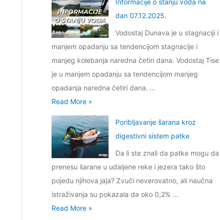
Informacije o stanju voda na
f
o
dan 07.12.2025.
o
s
Vodostaj Dunava je u stagnaciji i
r
t
manjem opadanju sa tendencijom stagnacije i
m
a
manjeg kolebanja naredna četiri dana. Vodostaj Tise
a
n
je u manjem opadanju sa tendencijom manjeg
c
j
opadanja naredna četiri dana. …
i
u
I
Read More »
j
v
n
e
o
Poribljavanje šarana kroz
f
o
d
digestivni sistem patke
o
s
a
Da li ste znali da patke mogu da
r
t
n
prenesu šarane u udaljene reke i jezera tako što
m
a
a
pojedu njihova jaja? Zvuči neverovatno, ali naučna
a
n
d
istraživanja su pokazala da oko 0,2% …
c
j
a
P
Read More »
i
u
n