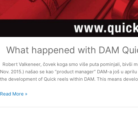
What happened with DAM Quic
Robert Valkeneer, čovek koga smo više puta pominjali, bivši 
Nov. 2015.) našao se kao “product manager” DAM-a još u aprilu 
the development of Quick reels within DAM. This means develo
What
Read More »
happened
with
DAM
Quick
10
?