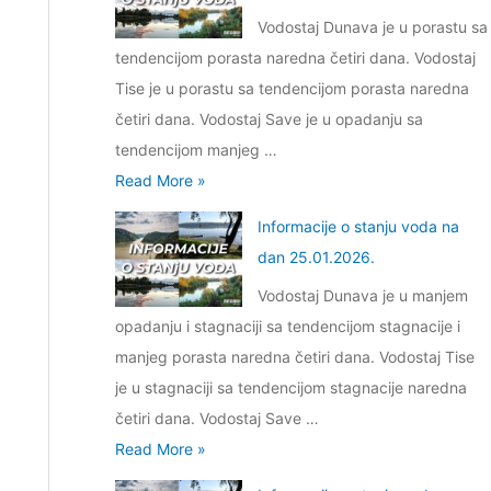
Vodostaj Dunava je u porastu sa
tendencijom porasta naredna četiri dana. Vodostaj
Tise je u porastu sa tendencijom porasta naredna
četiri dana. Vodostaj Save je u opadanju sa
tendencijom manjeg …
I
Read More »
n
Informacije o stanju voda na
f
dan 25.01.2026.
o
Vodostaj Dunava je u manjem
r
opadanju i stagnaciji sa tendencijom stagnacije i
m
manjeg porasta naredna četiri dana. Vodostaj Tise
a
je u stagnaciji sa tendencijom stagnacije naredna
c
četiri dana. Vodostaj Save …
i
I
Read More »
j
n
e