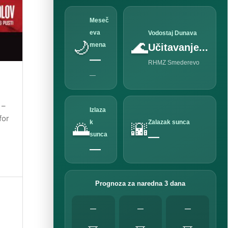
Meseč
eva
Vodostaj Dunava
🌙
🌊
mena
Učitavanje...
—
RHMZ Smederevo
—
 –
Izlaza
for
k
Zalazak sunca
🌅
🌇
—
sunca
—
Prognoza za naredna 3 dana
—
—
—