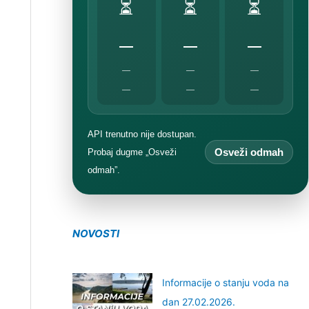
⏳
⏳
⏳
—
—
—
—
—
—
—
—
—
API trenutno nije dostupan.
Osveži odmah
Probaj dugme „Osveži
odmah”.
NOVOSTI
Informacije o stanju voda na
dan 27.02.2026.